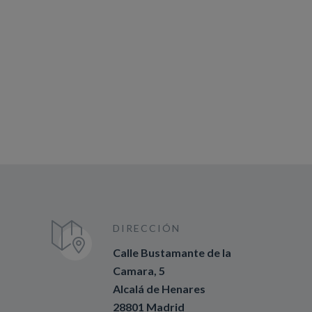
para explorar, pero no dudes
en solicitar tu ruta
personalizada.
DIRECCIÓN
Calle Bustamante de la
Camara, 5
Alcalá de Henares
28801 Madrid